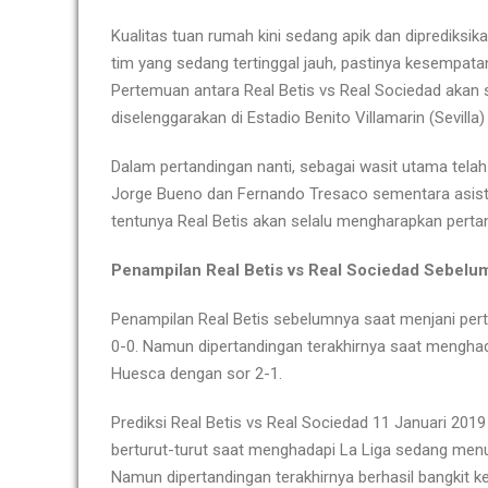
Kualitas tuan rumah kini sedang apik dan dipredik
tim yang sedang tertinggal jauh, pastinya kesempata
Pertemuan antara Real Betis vs Real Sociedad akan 
diselenggarakan di Estadio Benito Villamarin (Sevilla) 
Dalam pertandingan nanti, sebagai wasit utama tela
Jorge Bueno dan Fernando Tresaco sementara asisten
tentunya Real Betis akan selalu mengharapkan pertand
Penampilan Real Betis vs Real Sociedad Sebelu
Penampilan Real Betis sebelumnya saat menjani pe
0-0. Namun dipertandingan terakhirnya saat mengha
Huesca dengan sor 2-1.
Prediksi Real Betis vs Real Sociedad 11 Januari 201
berturut-turut saat menghadapi La Liga sedang menu
Namun dipertandingan terakhirnya berhasil bangkit