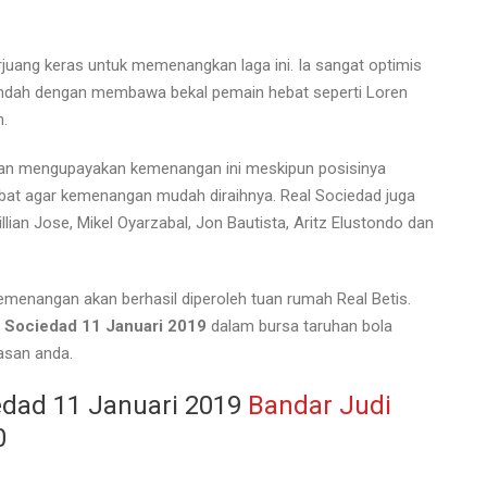
erjuang keras untuk memenangkan laga ini. Ia sangat optimis
 indah dengan membawa bekal pemain hebat seperti Loren
n.
 akan mengupayakan kemenangan ini meskipun posisinya
hebat agar kemenangan mudah diraihnya. Real Sociedad juga
ian Jose, Mikel Oyarzabal, Jon Bautista, Aritz Elustondo dan
kemenangan akan berhasil diperoleh tuan rumah Real Betis.
al Sociedad 11 Januari 2019
dalam bursa taruhan bola
asan anda.
iedad 11 Januari 2019
Bandar Judi
0