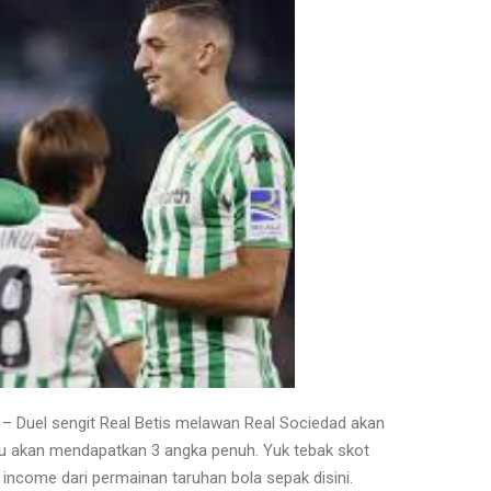
9 – Duel sengit Real Betis melawan Real Sociedad akan
tu akan mendapatkan 3 angka penuh. Yuk tebak skot
i income dari permainan taruhan bola sepak disini.