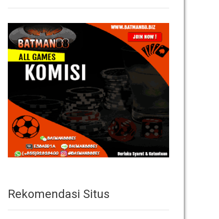
Rekomendasi Situs