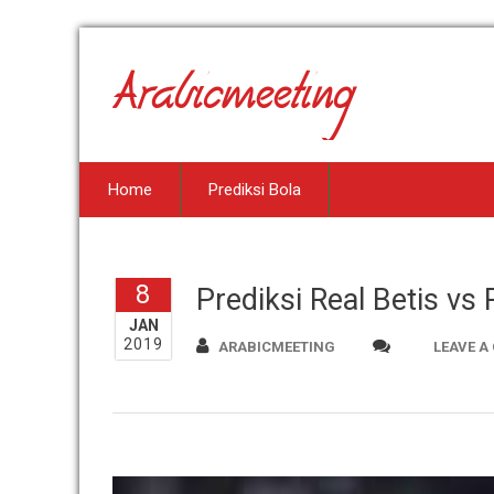
Arabicmeeting
Home
Prediksi Bola
8
Prediksi Real Betis vs
JAN
2019
ARABICMEETING
LEAVE 