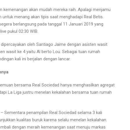
sikan kemenangan akan mudah mereka raih. Apalagi menjamu
n untuk menang akan tipis saat menghadapi Real Betis.
segera berlangsung pada tanggal 11 Januari 2019 yang
live pukul 02:30 WIB.
h dipercayakan oleh Santiago Jaime dengan asisten wasit
 wasit ke 4 yaitu Al berto Lou. Sebagai tuan rumah
ingan kali ini berjalan dengan lancar.
mnya
rtemuan bersama Real Sociedad hanya menghasilkan agregat
dapi La Liga justru menelan kekalahan bersama tuan rumah
9 – Sementara penampilan Real Sociedad selama 3 kali
njukkan kualitas buruk karena selalu menelan kekalahan.
 kembali dengan meraih kemenangan saat menuju markas