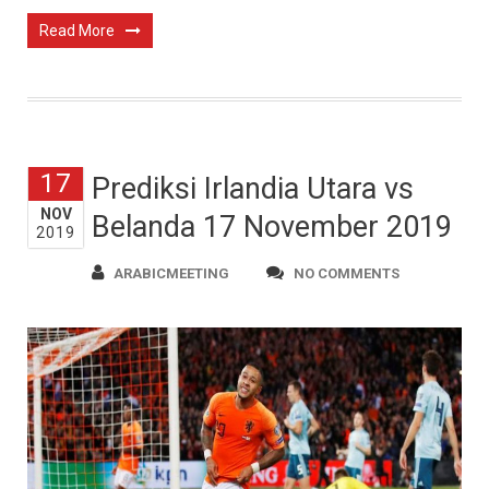
Read More
17
Prediksi Irlandia Utara vs
NOV
Belanda 17 November 2019
2019
ARABICMEETING
NO COMMENTS