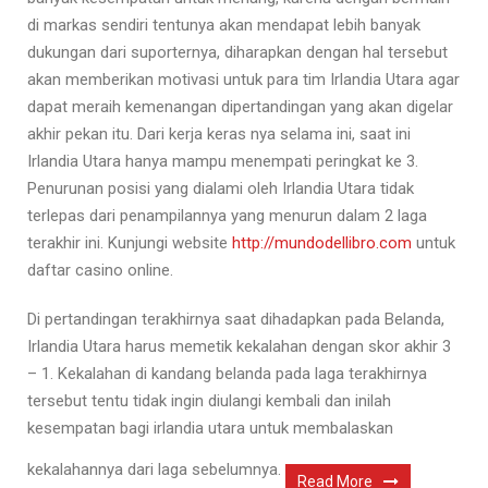
di markas sendiri tentunya akan mendapat lebih banyak
dukungan dari suporternya, diharapkan dengan hal tersebut
akan memberikan motivasi untuk para tim Irlandia Utara agar
dapat meraih kemenangan dipertandingan yang akan digelar
akhir pekan itu. Dari kerja keras nya selama ini, saat ini
Irlandia Utara hanya mampu menempati peringkat ke 3.
Penurunan posisi yang dialami oleh Irlandia Utara tidak
terlepas dari penampilannya yang menurun dalam 2 laga
terakhir ini. Kunjungi website
http://mundodellibro.com
untuk
daftar casino online.
Di pertandingan terakhirnya saat dihadapkan pada Belanda,
Irlandia Utara harus memetik kekalahan dengan skor akhir 3
– 1. Kekalahan di kandang belanda pada laga terakhirnya
tersebut tentu tidak ingin diulangi kembali dan inilah
kesempatan bagi irlandia utara untuk membalaskan
kekalahannya dari laga sebelumnya.
Read More