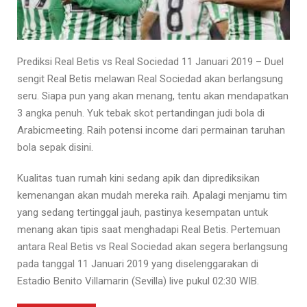
Prediksi Real Betis vs Real Sociedad 11 Januari 2019 – Duel
sengit Real Betis melawan Real Sociedad akan berlangsung
seru. Siapa pun yang akan menang, tentu akan mendapatkan
3 angka penuh. Yuk tebak skot pertandingan judi bola di
Arabicmeeting. Raih potensi income dari permainan taruhan
bola sepak disini.
Kualitas tuan rumah kini sedang apik dan diprediksikan
kemenangan akan mudah mereka raih. Apalagi menjamu tim
yang sedang tertinggal jauh, pastinya kesempatan untuk
menang akan tipis saat menghadapi Real Betis. Pertemuan
antara Real Betis vs Real Sociedad akan segera berlangsung
pada tanggal 11 Januari 2019 yang diselenggarakan di
Estadio Benito Villamarin (Sevilla) live pukul 02:30 WIB.