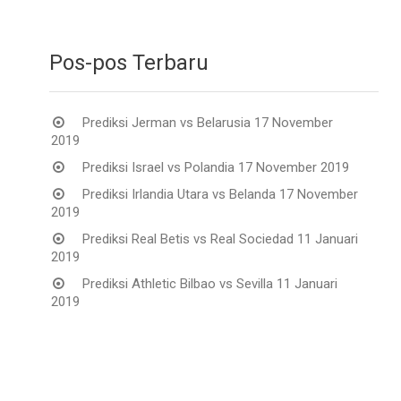
Pos-pos Terbaru
Prediksi Jerman vs Belarusia 17 November
2019
Prediksi Israel vs Polandia 17 November 2019
Prediksi Irlandia Utara vs Belanda 17 November
2019
Prediksi Real Betis vs Real Sociedad 11 Januari
2019
Prediksi Athletic Bilbao vs Sevilla 11 Januari
2019