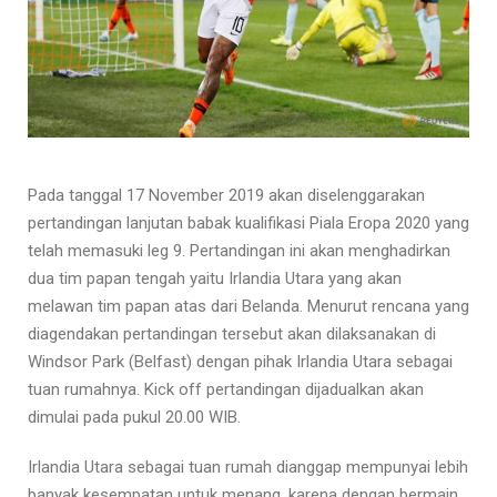
Pada tanggal 17 November 2019 akan diselenggarakan
pertandingan lanjutan babak kualifikasi Piala Eropa 2020 yang
telah memasuki leg 9. Pertandingan ini akan menghadirkan
dua tim papan tengah yaitu Irlandia Utara yang akan
melawan tim papan atas dari Belanda. Menurut rencana yang
diagendakan pertandingan tersebut akan dilaksanakan di
Windsor Park (Belfast) dengan pihak Irlandia Utara sebagai
tuan rumahnya. Kick off pertandingan dijadualkan akan
dimulai pada pukul 20.00 WIB.
Irlandia Utara sebagai tuan rumah dianggap mempunyai lebih
banyak kesempatan untuk menang, karena dengan bermain