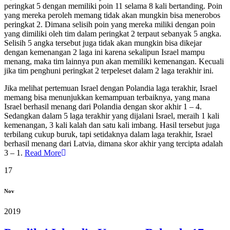
peringkat 5 dengan memiliki poin 11 selama 8 kali bertanding. Poin
yang mereka peroleh memang tidak akan mungkin bisa menerobos
peringkat 2. Dimana selisih poin yang mereka miliki dengan poin
yang dimiliki oleh tim dalam peringkat 2 terpaut sebanyak 5 angka.
Selisih 5 angka tersebut juga tidak akan mungkin bisa dikejar
dengan kemenangan 2 laga ini karena sekalipun Israel mampu
menang, maka tim lainnya pun akan memiliki kemenangan. Kecuali
jika tim penghuni peringkat 2 terpeleset dalam 2 laga terakhir ini.
Jika melihat pertemuan Israel dengan Polandia laga terakhir, Israel
memang bisa menunjukkan kemampuan terbaiknya, yang mana
Israel berhasil menang dari Polandia dengan skor akhir 1 – 4.
Sedangkan dalam 5 laga terakhir yang dijalani Israel, meraih 1 kali
kemenangan, 3 kali kalah dan satu kali imbang. Hasil tersebut juga
terbilang cukup buruk, tapi setidaknya dalam laga terakhir, Israel
berhasil menang dari Latvia, dimana skor akhir yang tercipta adalah
3 – 1.
Read More
17
Nov
2019