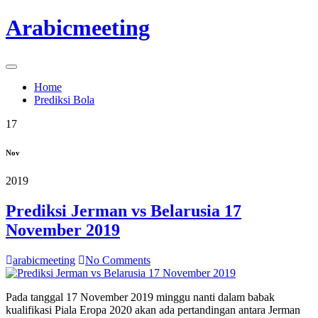
Arabicmeeting
Toggle
navigation
Home
Prediksi Bola
17
Nov
2019
Prediksi Jerman vs Belarusia 17
November 2019
arabicmeeting
No Comments
Pada tanggal 17 November 2019 minggu nanti dalam babak
kualifikasi Piala Eropa 2020 akan ada pertandingan antara Jerman